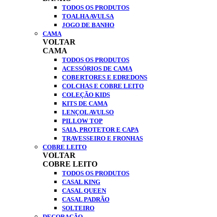
TODOS OS PRODUTOS
TOALHA AVULSA
JOGO DE BANHO
CAMA
VOLTAR
CAMA
TODOS OS PRODUTOS
ACESSÓRIOS DE CAMA
COBERTORES E EDREDONS
COLCHAS E COBRE LEITO
COLEÇÃO KIDS
KITS DE CAMA
LENÇOL AVULSO
PILLOW TOP
SAIA, PROTETOR E CAPA
TRAVESSEIRO E FRONHAS
COBRE LEITO
VOLTAR
COBRE LEITO
TODOS OS PRODUTOS
CASAL KING
CASAL QUEEN
CASAL PADRÃO
SOLTEIRO
DECORAÇÃO