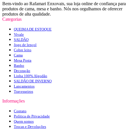
Bem-vindo ao Rafamari Enxovais, sua loja online de confiança para
produtos de cama, mesa e banho. Nós nos orgulhamos de oferecer
produtos de alta qualidade.
Categorias
QUEIMA DE ESTOQUE
Vivale
SALDÃO
Jogo de lençol
Cobre leito
Cama
Mesa Posta
Banho
Decoração
Linha 100% Algodão
SALDÃO DE INVERNO
Lançamentos
Travesseiros
Informações
Contato
Política de Privacidade
Quem somos
Trocas e Devoluções