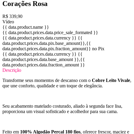
Corações Rosa
R$ 339,90
Vídeo
{{ data.product.name }}
{{ data.product.prices.data.price_sale_formated }}
{{ data.product.prices.data.currency }}
{{
data.product.prices.data.pix.base_amount}}
,{{
data.product.prices.data.pix.fraction_amount}}
no Pix
{{ data.product.prices.data.currency }}
{{
data.product.prices.data.base_amount }}
,{{
data.product.prices.data.fraction_amount }}
Descrição
Transforme seus momentos de descanso com o
Cobre Leito Vivale
,
que une conforto, qualidade e um toque de elegância.
Seu acabamento matelado costurado, aliado à segunda face lisa,
proporciona um visual sofisticado e acolhedor para sua cama.
Feito em
100% Algodão Percal 180 fios
, oferece frescor, maciez e