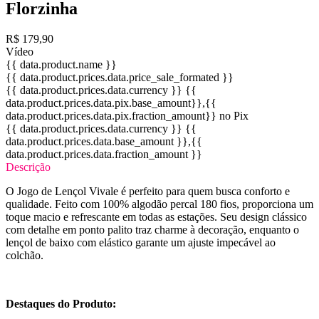
Florzinha
R$ 179,90
Vídeo
{{ data.product.name }}
{{ data.product.prices.data.price_sale_formated }}
{{ data.product.prices.data.currency }}
{{
data.product.prices.data.pix.base_amount}}
,{{
data.product.prices.data.pix.fraction_amount}}
no Pix
{{ data.product.prices.data.currency }}
{{
data.product.prices.data.base_amount }}
,{{
data.product.prices.data.fraction_amount }}
Descrição
O Jogo de Lençol Vivale é perfeito para quem busca conforto e
qualidade. Feito com 100% algodão percal 180 fios, proporciona um
toque macio e refrescante em todas as estações. Seu design clássico
com detalhe em ponto palito traz charme à decoração, enquanto o
lençol de baixo com elástico garante um ajuste impecável ao
colchão.
Destaques do Produto: